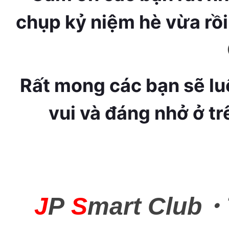
chụp kỷ niệm hè vừa rồi
Rất mong các bạn sẽ lu
vui và đáng nhở ở tr
J
P
S
mart Club
・