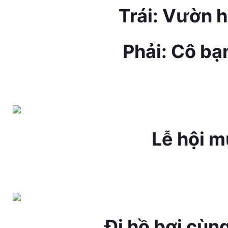
Trái: Vườn
Phải: Cô bạ
Lễ hội m
Đi hồ bơi cùn