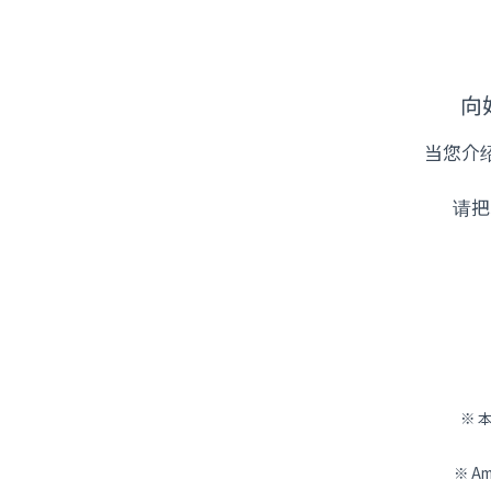
向好
当您介绍
请把
※ 
※ A