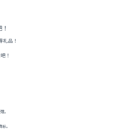
吧！
获得礼品！
友吧！
受理。
属商标。